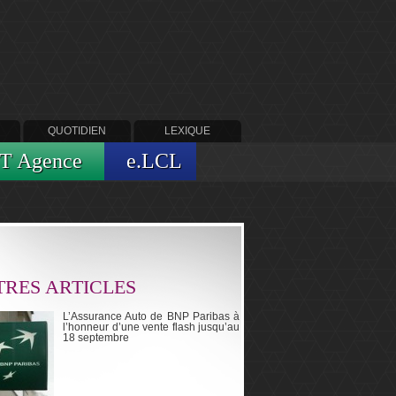
QUOTIDIEN
LEXIQUE
T Agence
e.LCL
RES ARTICLES
L’Assurance Auto de BNP Paribas à
l’honneur d’une vente flash jusqu’au
18 septembre