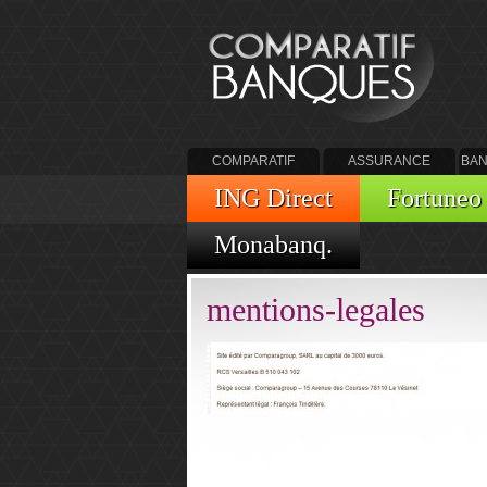
COMPARATIF
ASSURANCE
BAN
BANQUES
ING Direct
Fortuneo
Monabanq.
mentions-legales