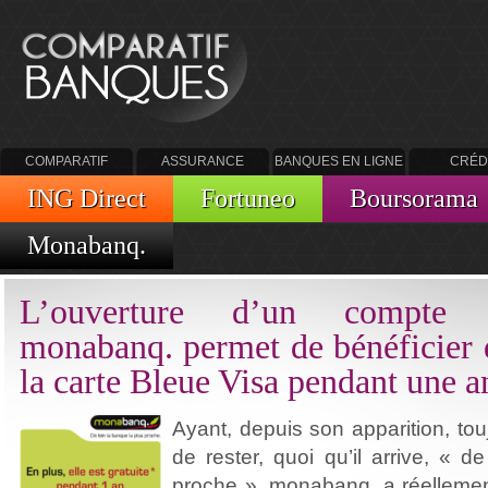
COMPARATIF
ASSURANCE
BANQUES EN LIGNE
CRÉD
BANQUES
ING Direct
Fortuneo
Boursorama
Monabanq.
L’ouverture d’un compte 
monabanq. permet de bénéficier d
la carte Bleue Visa pendant une 
Ayant, depuis son apparition, to
de rester, quoi qu’il arrive, «
de
proche
», monabanq. a réellemen